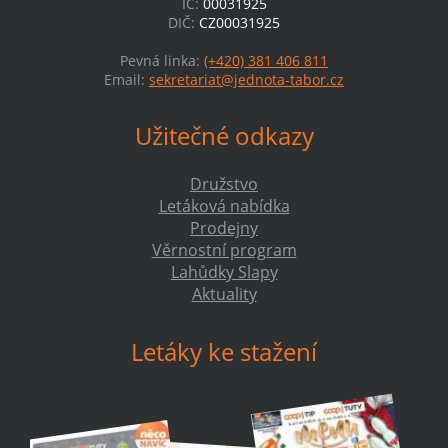
IČ:
00031925
DIČ:
CZ00031925
Pevná linka:
(+420) 381 406 811
Email:
sekretariat@jednota-tabor.cz
Užitečné odkazy
Družstvo
Letáková nabídka
Prodejny
Věrnostní program
Lahůdky Slapy
Aktuality
Letáky ke stažení