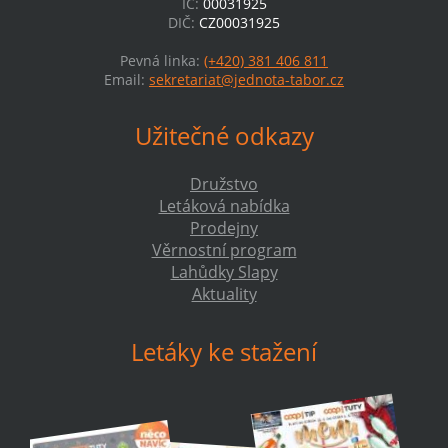
IČ:
00031925
DIČ:
CZ00031925
Pevná linka:
(+420) 381 406 811
Email:
sekretariat@jednota-tabor.cz
Užitečné odkazy
Družstvo
Letáková nabídka
Prodejny
Věrnostní program
Lahůdky Slapy
Aktuality
Letáky ke stažení