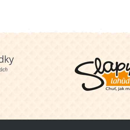
ůdky
nách