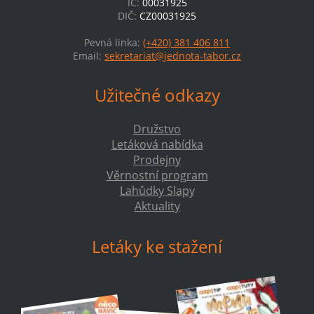
IČ:
00031925
DIČ:
CZ00031925
Pevná linka:
(+420) 381 406 811
Email:
sekretariat@jednota-tabor.cz
Užitečné odkazy
Družstvo
Letáková nabídka
Prodejny
Věrnostní program
Lahůdky Slapy
Aktuality
Letáky ke stažení