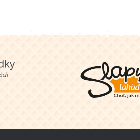
ůdky
nách