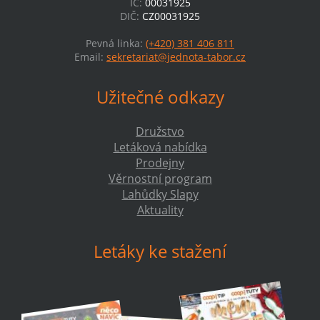
IČ:
00031925
DIČ:
CZ00031925
Pevná linka:
(+420) 381 406 811
Email:
sekretariat@jednota-tabor.cz
Užitečné odkazy
Družstvo
Letáková nabídka
Prodejny
Věrnostní program
Lahůdky Slapy
Aktuality
Letáky ke stažení