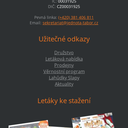
IČ:
00031925
DIČ:
CZ00031925
Pevná linka:
(+420) 381 406 811
Email:
sekretariat@jednota-tabor.cz
Užitečné odkazy
Družstvo
Letáková nabídka
Prodejny
Věrnostní program
Lahůdky Slapy
Aktuality
Letáky ke stažení