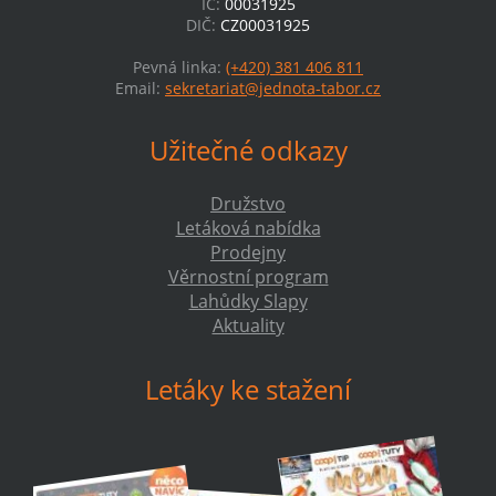
IČ:
00031925
DIČ:
CZ00031925
Pevná linka:
(+420) 381 406 811
Email:
sekretariat@jednota-tabor.cz
Užitečné odkazy
Družstvo
Letáková nabídka
Prodejny
Věrnostní program
Lahůdky Slapy
Aktuality
Letáky ke stažení