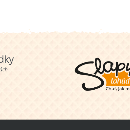
ůdky
nách