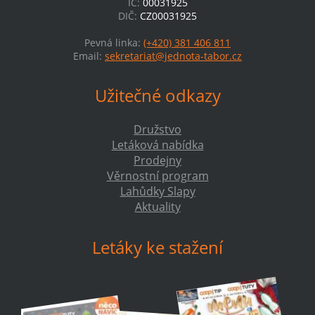
IČ:
00031925
DIČ:
CZ00031925
Pevná linka:
(+420) 381 406 811
Email:
sekretariat@jednota-tabor.cz
Užitečné odkazy
Družstvo
Letáková nabídka
Prodejny
Věrnostní program
Lahůdky Slapy
Aktuality
Letáky ke stažení