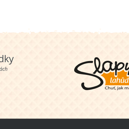
ůdky
nách