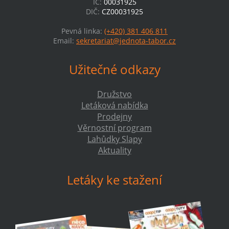
IČ:
00031925
DIČ:
CZ00031925
Pevná linka:
(+420) 381 406 811
Email:
sekretariat@jednota-tabor.cz
Užitečné odkazy
Družstvo
Letáková nabídka
Prodejny
Věrnostní program
Lahůdky Slapy
Aktuality
Letáky ke stažení