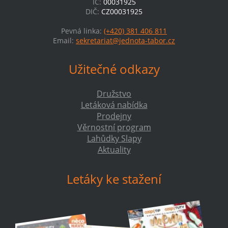
IČ:
00031925
DIČ:
CZ00031925
Pevná linka:
(+420) 381 406 811
Email:
sekretariat@jednota-tabor.cz
Užitečné odkazy
Družstvo
Letáková nabídka
Prodejny
Věrnostní program
Lahůdky Slapy
Aktuality
Letáky ke stažení