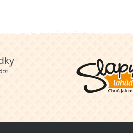
ůdky
nách