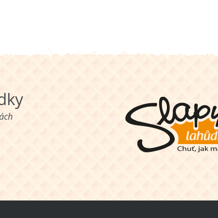
ůdky
nách