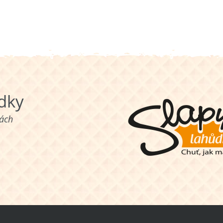
ůdky
nách