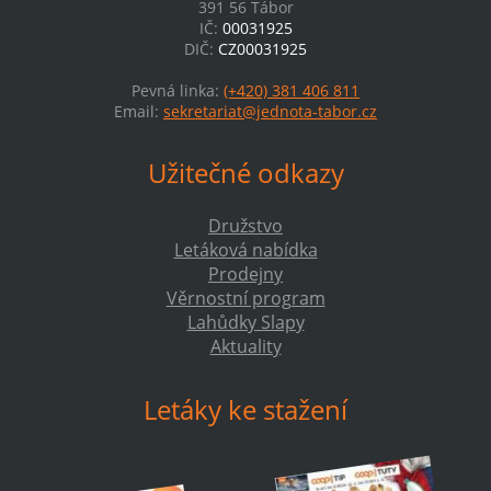
391 56 Tábor
IČ:
00031925
DIČ:
CZ00031925
Pevná linka:
(+420) 381 406 811
Email:
sekretariat@jednota-tabor.cz
Užitečné odkazy
Družstvo
Letáková nabídka
Prodejny
Věrnostní program
Lahůdky Slapy
Aktuality
Letáky ke stažení