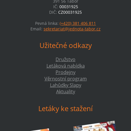
391 56 Tábor
IČ:
00031925
DIČ:
CZ00031925
Pevná linka:
(+420) 381 406 811
Email:
sekretariat@jednota-tabor.cz
Užitečné odkazy
Družstvo
Letáková nabídka
Prodejny
Věrnostní program
Lahůdky Slapy
Aktuality
Letáky ke stažení