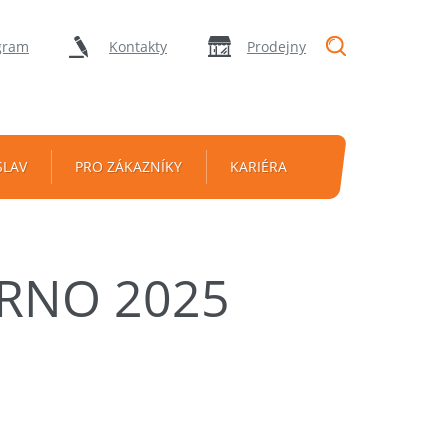
"Vyhledávání
gram
Kontakty
Prodejny
SLAV
PRO ZÁKAZNÍKY
KARIÉRA
ERNO 2025