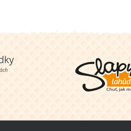
ůdky
nách