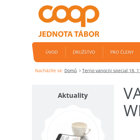
ÚVOD
DRUŽSTVO
PRO ČLENY
Nacházíte se:
Domů
Terno vanocni special 18. 11
V
Aktuality
W