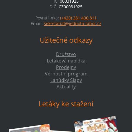
IČ:
00031925
DIČ:
CZ00031925
Pevná linka:
(+420) 381 406 811
Email:
sekretariat@jednota-tabor.cz
Užitečné odkazy
Družstvo
Letáková nabídka
Prodejny
Věrnostní program
Lahůdky Slapy
Aktuality
Letáky ke stažení