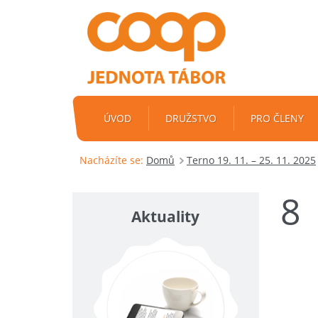
ÚVOD
DRUŽSTVO
PRO ČLENY
Nacházíte se:
Domů
Terno 19. 11. – 25. 11. 2025
8
Aktuality