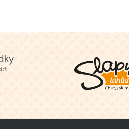
ůdky
nách