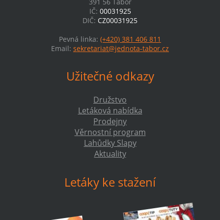
391 56 Tábor
IČ:
00031925
DIČ:
CZ00031925
Pevná linka:
(+420) 381 406 811
Email:
sekretariat@jednota-tabor.cz
Užitečné odkazy
Družstvo
Letáková nabídka
Prodejny
Věrnostní program
Lahůdky Slapy
Aktuality
Letáky ke stažení