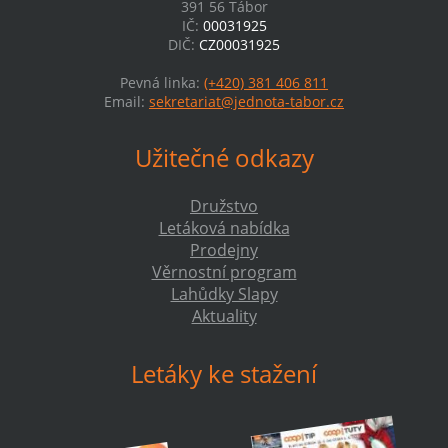
391 56 Tábor
IČ:
00031925
DIČ:
CZ00031925
Pevná linka:
(+420) 381 406 811
Email:
sekretariat@jednota-tabor.cz
Užitečné odkazy
Družstvo
Letáková nabídka
Prodejny
Věrnostní program
Lahůdky Slapy
Aktuality
Letáky ke stažení