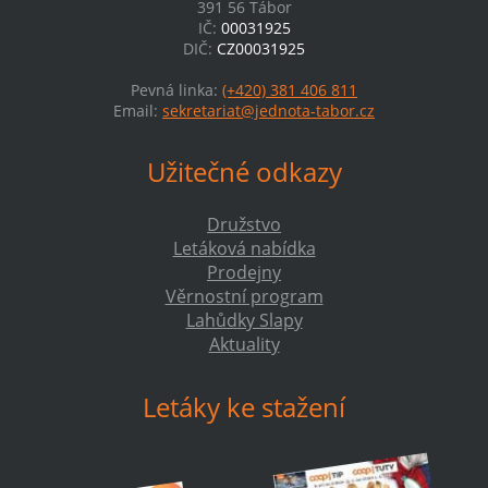
391 56 Tábor
IČ:
00031925
DIČ:
CZ00031925
Pevná linka:
(+420) 381 406 811
Email:
sekretariat@jednota-tabor.cz
Užitečné odkazy
Družstvo
Letáková nabídka
Prodejny
Věrnostní program
Lahůdky Slapy
Aktuality
Letáky ke stažení