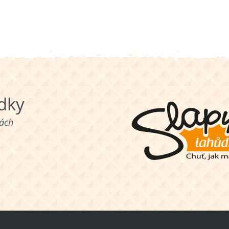
ůdky
nách