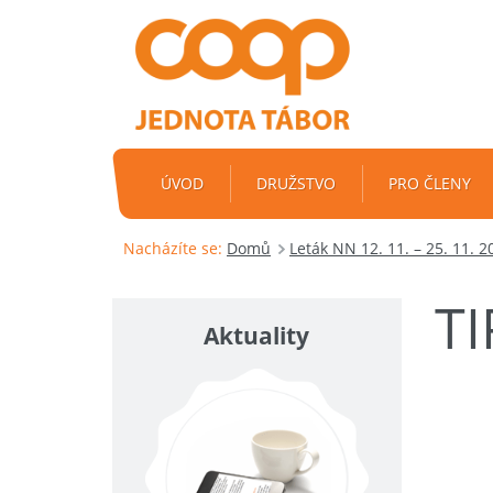
ÚVOD
DRUŽSTVO
PRO ČLENY
Nacházíte se:
Domů
Leták NN 12. 11. – 25. 11. 2
T
Aktuality