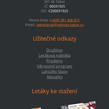
391 56 Tábor
IČ:
00031925
DIČ:
CZ00031925
Pevná linka:
(+420) 381 406 811
Email:
sekretariat@jednota-tabor.cz
Užitečné odkazy
Družstvo
Letáková nabídka
Prodejny
Věrnostní program
Lahůdky Slapy
Aktuality
Letáky ke stažení