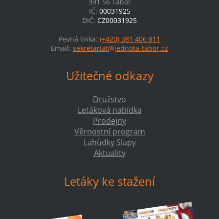
391 56 Tábor
IČ:
00031925
DIČ:
CZ00031925
Pevná linka:
(+420) 381 406 811
Email:
sekretariat@jednota-tabor.cz
Užitečné odkazy
Družstvo
Letáková nabídka
Prodejny
Věrnostní program
Lahůdky Slapy
Aktuality
Letáky ke stažení