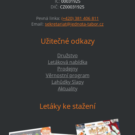
IČ:
00031925
DIČ:
CZ00031925
Pevná linka:
(+420) 381 406 811
Email:
sekretariat@jednota-tabor.cz
Užitečné odkazy
Družstvo
Letáková nabídka
Prodejny
Věrnostní program
Lahůdky Slapy
Aktuality
Letáky ke stažení