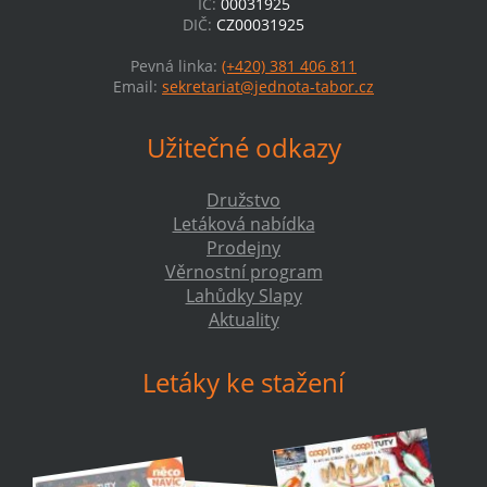
IČ:
00031925
DIČ:
CZ00031925
Pevná linka:
(+420) 381 406 811
Email:
sekretariat@jednota-tabor.cz
Užitečné odkazy
Družstvo
Letáková nabídka
Prodejny
Věrnostní program
Lahůdky Slapy
Aktuality
Letáky ke stažení