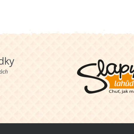
ůdky
nách