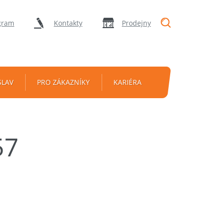
"Vyhledávání
gram
Kontakty
Prodejny
SLAV
PRO ZÁKAZNÍKY
KARIÉRA
57