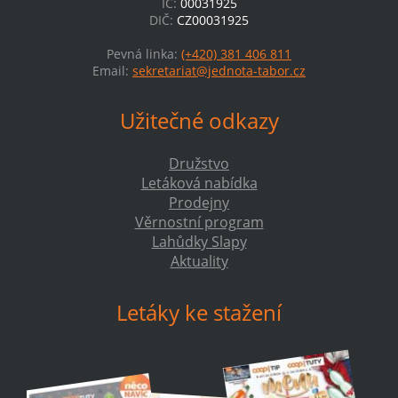
IČ:
00031925
DIČ:
CZ00031925
Pevná linka:
(+420) 381 406 811
Email:
sekretariat@jednota-tabor.cz
Užitečné odkazy
Družstvo
Letáková nabídka
Prodejny
Věrnostní program
Lahůdky Slapy
Aktuality
Letáky ke stažení