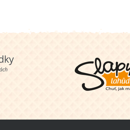
ůdky
nách