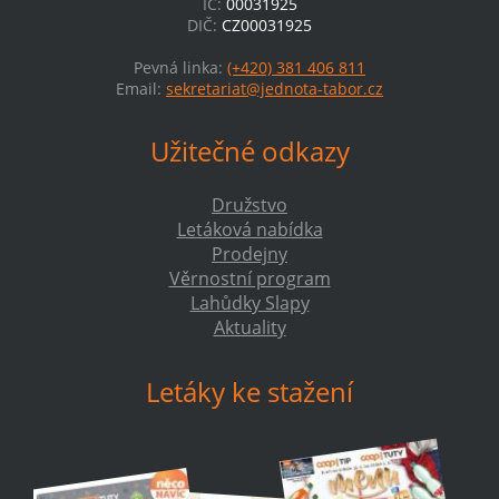
IČ:
00031925
DIČ:
CZ00031925
Pevná linka:
(+420) 381 406 811
Email:
sekretariat@jednota-tabor.cz
Užitečné odkazy
Družstvo
Letáková nabídka
Prodejny
Věrnostní program
Lahůdky Slapy
Aktuality
Letáky ke stažení