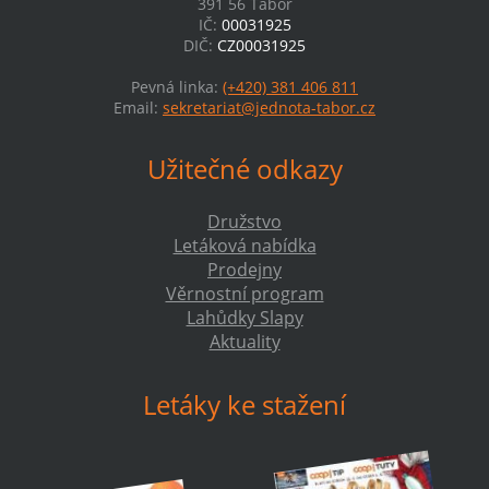
391 56 Tábor
IČ:
00031925
DIČ:
CZ00031925
Pevná linka:
(+420) 381 406 811
Email:
sekretariat@jednota-tabor.cz
Užitečné odkazy
Družstvo
Letáková nabídka
Prodejny
Věrnostní program
Lahůdky Slapy
Aktuality
Letáky ke stažení