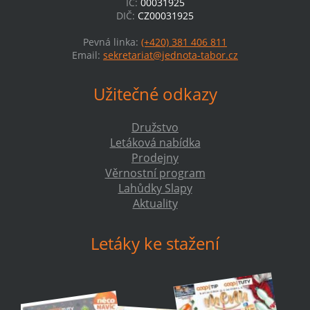
IČ:
00031925
DIČ:
CZ00031925
Pevná linka:
(+420) 381 406 811
Email:
sekretariat@jednota-tabor.cz
Užitečné odkazy
Družstvo
Letáková nabídka
Prodejny
Věrnostní program
Lahůdky Slapy
Aktuality
Letáky ke stažení