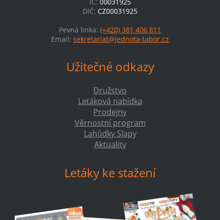
IČ:
00031925
DIČ:
CZ00031925
Pevná linka:
(+420) 381 406 811
Email:
sekretariat@jednota-tabor.cz
Užitečné odkazy
Družstvo
Letáková nabídka
Prodejny
Věrnostní program
Lahůdky Slapy
Aktuality
Letáky ke stažení