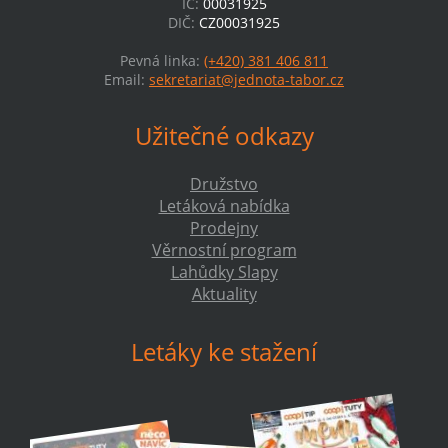
IČ:
00031925
DIČ:
CZ00031925
Pevná linka:
(+420) 381 406 811
Email:
sekretariat@jednota-tabor.cz
Užitečné odkazy
Družstvo
Letáková nabídka
Prodejny
Věrnostní program
Lahůdky Slapy
Aktuality
Letáky ke stažení