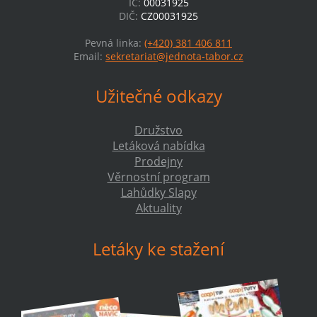
IČ:
00031925
DIČ:
CZ00031925
Pevná linka:
(+420) 381 406 811
Email:
sekretariat@jednota-tabor.cz
Užitečné odkazy
Družstvo
Letáková nabídka
Prodejny
Věrnostní program
Lahůdky Slapy
Aktuality
Letáky ke stažení