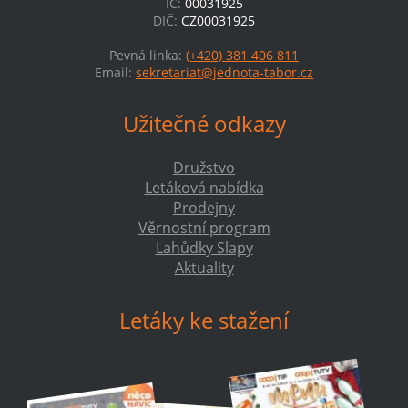
IČ:
00031925
DIČ:
CZ00031925
Pevná linka:
(+420) 381 406 811
Email:
sekretariat@jednota-tabor.cz
Užitečné odkazy
Družstvo
Letáková nabídka
Prodejny
Věrnostní program
Lahůdky Slapy
Aktuality
Letáky ke stažení