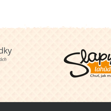
ůdky
nách