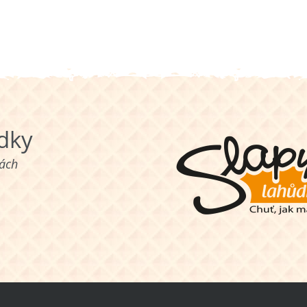
ůdky
nách