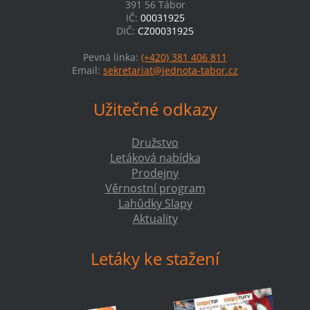
391 56 Tábor
IČ:
00031925
DIČ:
CZ00031925
Pevná linka:
(+420) 381 406 811
Email:
sekretariat@jednota-tabor.cz
Užitečné odkazy
Družstvo
Letáková nabídka
Prodejny
Věrnostní program
Lahůdky Slapy
Aktuality
Letáky ke stažení