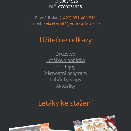
IČ:
00031925
DIČ:
CZ00031925
Pevná linka:
(+420) 381 406 811
Email:
sekretariat@jednota-tabor.cz
Užitečné odkazy
Družstvo
Letáková nabídka
Prodejny
Věrnostní program
Lahůdky Slapy
Aktuality
Letáky ke stažení