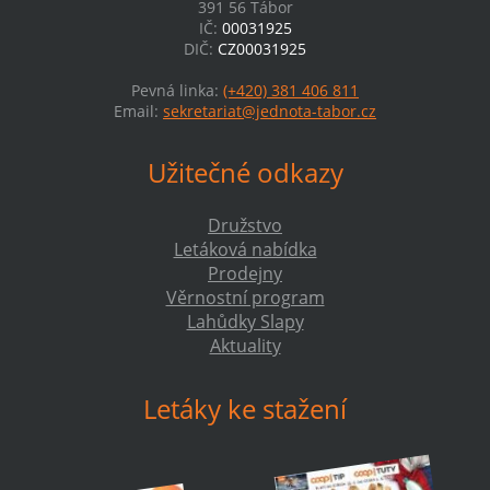
391 56 Tábor
IČ:
00031925
DIČ:
CZ00031925
Pevná linka:
(+420) 381 406 811
Email:
sekretariat@jednota-tabor.cz
Užitečné odkazy
Družstvo
Letáková nabídka
Prodejny
Věrnostní program
Lahůdky Slapy
Aktuality
Letáky ke stažení