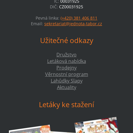
IČ:
00031925
DIČ:
CZ00031925
Pevná linka:
(+420) 381 406 811
Email:
sekretariat@jednota-tabor.cz
Užitečné odkazy
Družstvo
Letáková nabídka
Prodejny
Věrnostní program
Lahůdky Slapy
Aktuality
Letáky ke stažení