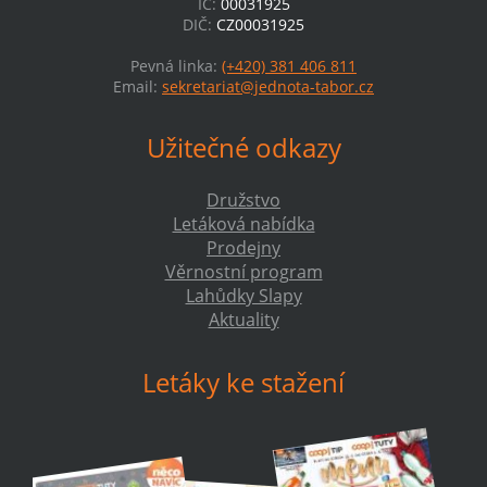
IČ:
00031925
DIČ:
CZ00031925
Pevná linka:
(+420) 381 406 811
Email:
sekretariat@jednota-tabor.cz
Užitečné odkazy
Družstvo
Letáková nabídka
Prodejny
Věrnostní program
Lahůdky Slapy
Aktuality
Letáky ke stažení