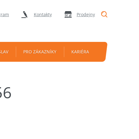
"Vyhledávání
gram
Kontakty
Prodejny
SLAV
PRO ZÁKAZNÍKY
KARIÉRA
56