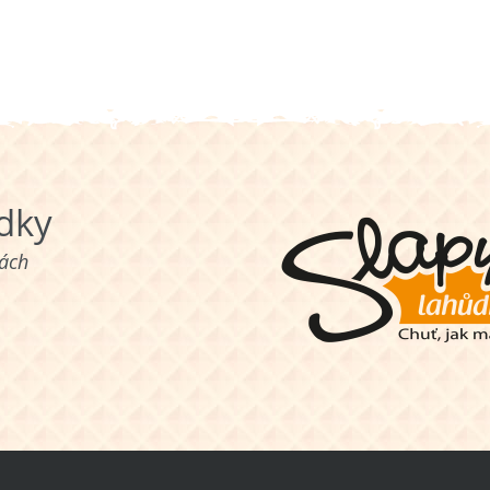
ůdky
nách