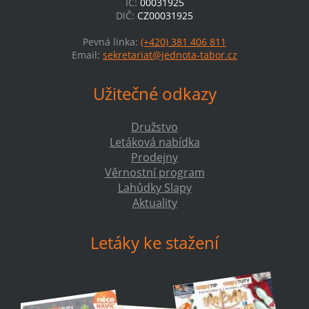
IČ:
00031925
DIČ:
CZ00031925
Pevná linka:
(+420) 381 406 811
Email:
sekretariat@jednota-tabor.cz
Užitečné odkazy
Družstvo
Letáková nabídka
Prodejny
Věrnostní program
Lahůdky Slapy
Aktuality
Letáky ke stažení