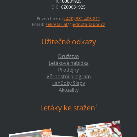
IČ:
00031925
DIČ:
CZ00031925
Pevná linka:
(+420) 381 406 811
Email:
sekretariat@jednota-tabor.cz
Užitečné odkazy
Družstvo
Letáková nabídka
Prodejny
Věrnostní program
Lahůdky Slapy
Aktuality
Letáky ke stažení