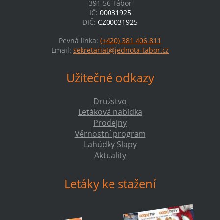
391 56 Tábor
IČ:
00031925
DIČ:
CZ00031925
Pevná linka:
(+420) 381 406 811
Email:
sekretariat@jednota-tabor.cz
Užitečné odkazy
Družstvo
Letáková nabídka
Prodejny
Věrnostní program
Lahůdky Slapy
Aktuality
Letáky ke stažení